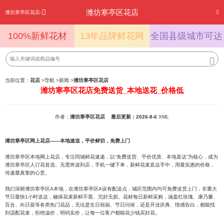
潍坊寒亭区花店
潍坊寒亭区花店-
100%新鲜花材
13年品牌鲜花网
全国县级城市可达
当前位置：
花店
>
导航
>
新闻
>
潍坊寒亭区花店
潍坊寒亭区花店免费送货_本地送花_价格低
作者：
潍坊寒亭区花店
最后更新：2026-8-6
XML
潍坊寒亭区网上花店——本地速送，平价鲜切，免费上门
潍坊寒亭区本地网上花店，专注同城鲜花速递，以“免费送货、平价优质、本地直达”为核心，成为
潍坊寒亭区人订花首选。无需奔波到店，手机一键下单，新鲜花束直达手中，用最实惠的价格，
传递最真挚的心意。
我们深耕潍坊寒亭区A本地，在潍坊寒亭区A设有配送点，城区范围内均可免费送货上门，非重大
节日最快1小时送达，确保花束新鲜不蔫、完好无损。花材每日新鲜采购，涵盖红玫瑰、康乃馨、
百合、向日葵等各类热门花品，无论是生日祝福、节日问候，还是开业庆典、情感告白，都能找
到适配花束，拒绝溢价，明码实价，让每一位客户都能花少钱买好花。