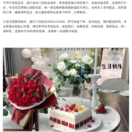
不同于传统花店，我们省去门店租金成本，将优惠直接让利给客户，花束价格亲民，品质绝不打
折，专业花艺师精心搭配包装，每一束花都承载满满的诚意与用心。全程专人专车配送，实时跟
踪订单，确保准时送达，贴心服务获得众多客户好评，口碑相传。
订花无需繁琐操作，拨打订花电话4006125808，即可快速下单，咨询花品、预约配送时间，专
业客服全程贴心对接。潍坊寒亭区本地送花，就选我们，免费送货、价格实惠、新鲜直达，用一
束鲜花，连接你与TA的美好情感，传递每一份温暖与祝福。