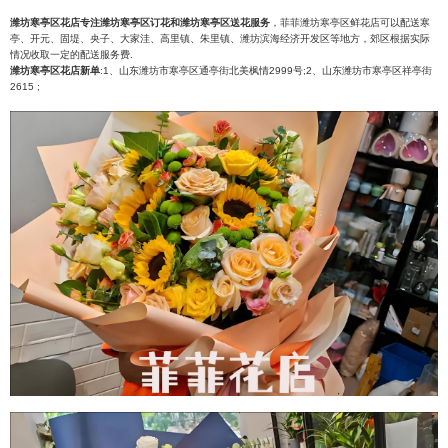
潍坊寒亭区花店专注潍坊寒亭区订花和潍坊寒亭区送花服务
，菲菲潍坊寒亭区鲜花店可以配送寒
亭、开元、固堤、央子、大家洼、高里镇、朱里镇、潍坊滨海经济开发区等地方，郊区根据实际
情况收取一定的配送服务费.
潍坊寒亭区花店新单
:1、山东潍坊市寒亭区通亭街北美枫情2999号;2、山东潍坊市寒亭区祥亭街
2615 ;