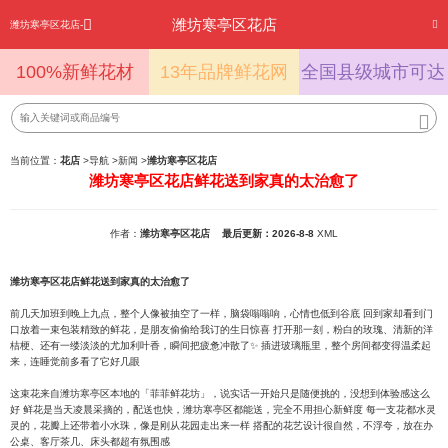
潍坊寒亭区花店
潍坊寒亭区花店-
100%新鲜花材
13年品牌鲜花网
全国县级城市可达
当前位置：
花店
>
导航
>
新闻
>
潍坊寒亭区花店
潍坊寒亭区花店鲜花送到家真的太治愈了
作者：
潍坊寒亭区花店
最后更新：2026-8-8
XML
潍坊寒亭区花店鲜花送到家真的太治愈了
前几天加班到晚上九点，整个人像被抽空了一样，脑袋嗡嗡响，心情也低到谷底 回到家却看到门
口放着一束包装精致的鲜花，是朋友偷偷给我订的生日惊喜 打开那一刻，粉白的玫瑰、清新的洋
桔梗、还有一缕淡淡的尤加利叶香，瞬间把疲惫冲散了✨ 插进玻璃瓶里，整个房间都变得温柔起
来，连睡觉前多看了它好几眼
这束花来自潍坊寒亭区本地的「菲菲鲜花坊」，说实话一开始只是随便挑的，没想到体验感这么
好 鲜花是当天凌晨采摘的，配送也快，潍坊寒亭区都能送，完全不用担心新鲜度 每一支花都水灵
灵的，花瓣上还带着小水珠，像是刚从花园走出来一样 搭配的花艺设计很自然，不浮夸，放在办
公桌、客厅茶几、床头都超有氛围感