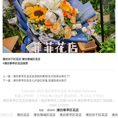
潍坊坊子区花店
潍坊潍城区花店
#潍坊寒亭区花店推荐
上一篇：
潍坊寒亭区花店送花快到离谱!生日惊喜全靠它了!
下一篇：
潍坊寒亭区花店七夕送红玫瑰,浪漫惊喜全靠它
Copyright 2025 潍坊寒亭区花店 All Rights Reserved.
客服工作时间：上午9点-晚上9点半 配送时间：早上9点-下午6点
潍坊寒亭区花店店铺地址：潍坊寒亭区人民路1628号 潍坊寒亭区花店订花热线：
4006-125808
top
|
down
|
潍坊寒亭区花店
连锁分店：
潍坊花店
、
潍坊潍城区花店
、
潍坊寒亭区花店
、
潍坊坊子区花店
、
潍坊