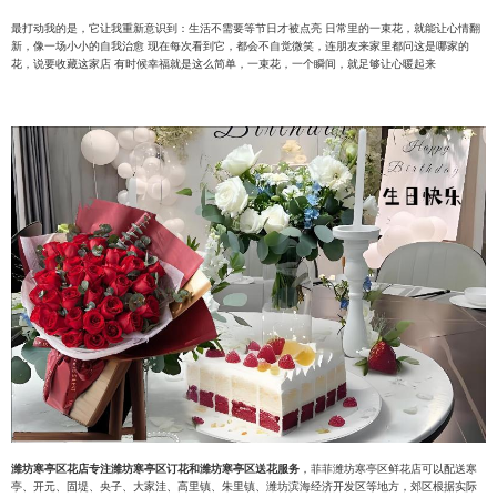
最打动我的是，它让我重新意识到：生活不需要等节日才被点亮 日常里的一束花，就能让心情翻
新，像一场小小的自我治愈 现在每次看到它，都会不自觉微笑，连朋友来家里都问这是哪家的
花，说要收藏这家店 有时候幸福就是这么简单，一束花，一个瞬间，就足够让心暖起来
潍坊寒亭区花店专注潍坊寒亭区订花和潍坊寒亭区送花服务
，菲菲潍坊寒亭区鲜花店可以配送寒
亭、开元、固堤、央子、大家洼、高里镇、朱里镇、潍坊滨海经济开发区等地方，郊区根据实际