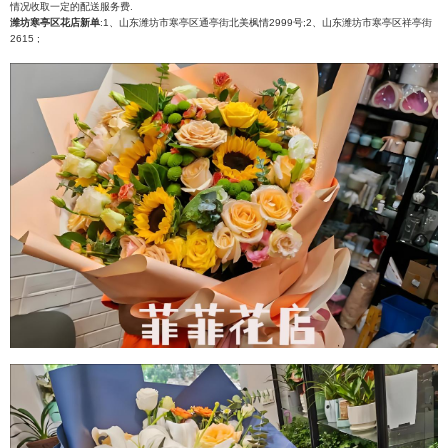
情况收取一定的配送服务费.
潍坊寒亭区花店新单
:1、山东潍坊市寒亭区通亭街北美枫情2999号;2、山东潍坊市寒亭区祥亭街
2615 ;