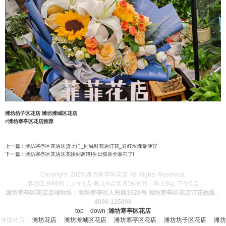
潍坊坊子区花店
潍坊潍城区花店
#潍坊寒亭区花店推荐
上一篇：
潍坊寒亭区花店送货上门_同城鲜花店订花_送红玫瑰最便宜
下一篇：
潍坊寒亭区花店送花快到离谱!生日惊喜全靠它了!
Copyright 2025 潍坊寒亭区花店 All Rights Reserved.
客服工作时间：上午9点-晚上9点半 配送时间：早上9点-下午6点
潍坊寒亭区花店店铺地址：潍坊寒亭区人民路1628号 潍坊寒亭区花店订花热线：
4006-125808
top
|
down
|
潍坊寒亭区花店
连锁分店：
潍坊花店
、
潍坊潍城区花店
、
潍坊寒亭区花店
、
潍坊坊子区花店
、
潍坊