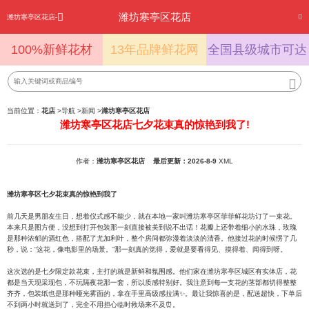
潍坊寒亭区花店
潍坊寒亭区花店-
100%新鲜花材
13年品牌鲜花网
全国县级城市可达
当前位置：
花店
>
导航
>
新闻
>
潍坊寒亭区花店
潍坊寒亭区花店七夕花束真的惊艳到我了!
作者：
潍坊寒亭区花店
最后更新：2026-8-9
XML
潍坊寒亭区七夕花束真的惊艳到我了
前几天是男朋友生日，想着仪式感不能少，就在本地一家叫潍坊寒亭区菲菲鲜花坊订了一束花。
本来只是图方便，没想到打开包装那一刻直接被美到说不出话！花瓣上还带着细小的水珠，玫瑰
是那种浓郁的酒红色，搭配了尤加利叶，整个房间都弥漫着淡淡的清香。他接过花的时候愣了几
秒，说：“这花，像电影里的场景。”那一刻真的觉得，爱就是要看得见、摸得着、闻得到呀。
这次选的是七夕限定款花束，主打的就是新鲜和氛围感。他们家在潍坊寒亭区城区有实体店，花
都是当天现采现包，不玩隔夜花那一套，所以质感特别好。我注意到每一支花的茎部都切得整整
齐齐，包装纸也是那种哑光雾面的，拿在手里高级感拉满✨。最让我惊喜的是，配送超快，下单后
不到两小时就送到了，完全不用担心临时救场来不及⏰。