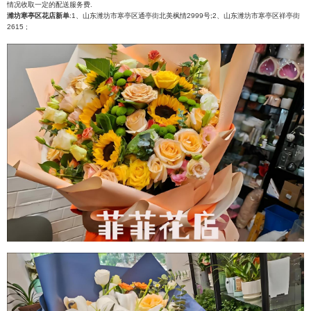
情况收取一定的配送服务费.
潍坊寒亭区花店新单
:1、山东潍坊市寒亭区通亭街北美枫情2999号;2、山东潍坊市寒亭区祥亭街
2615 ;