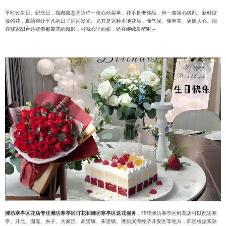
平时过生日、纪念日，我都愿意为这样一份心动买单。花不是奢侈品，但一束用心搭配、新鲜绽
放的花，真的能让平凡的日子闪闪发光。尤其是这种本地花店，懂气候、懂审美、更懂人心。现
在我家阳台还摆着那束花的残影，可我心里的甜，还在继续发酵呢～
潍坊寒亭区花店专注潍坊寒亭区订花和潍坊寒亭区送花服务
，菲菲潍坊寒亭区鲜花店可以配送寒
亭、开元、固堤、央子、大家洼、高里镇、朱里镇、潍坊滨海经济开发区等地方，郊区根据实际