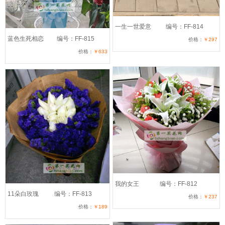
一生一世爱意
编号：FF-814
蓝色生死相恋
编号：FF-815
价格：
￥297
价格：
￥633
我的女王
编号：FF-812
11朵白玫瑰
编号：FF-813
价格：
￥237
价格：
￥189