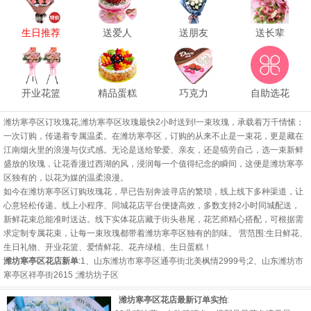
生日推荐
送爱人
送朋友
送长辈
开业花篮
精品蛋糕
巧克力
自助选花
潍坊寒亭区订玫瑰花,潍坊寒亭区玫瑰最快2小时送到!一束玫瑰，承载着万千情愫；
一次订购，传递着专属温柔。在潍坊寒亭区，订购的从来不止是一束花，更是藏在
江南烟火里的浪漫与仪式感。无论是送给挚爱、亲友，还是犒劳自己，选一束新鲜
盛放的玫瑰，让花香漫过西湖的风，浸润每一个值得纪念的瞬间，这便是潍坊寒亭
区独有的，以花为媒的温柔浪漫。
如今在潍坊寒亭区订购玫瑰花，早已告别奔波寻店的繁琐，线上线下多种渠道，让
心意轻松传递。线上小程序、同城花店平台便捷高效，多数支持2小时同城配送，
新鲜花束总能准时送达。线下实体花店藏于街头巷尾，花艺师精心搭配，可根据需
求定制专属花束，让每一束玫瑰都带着潍坊寒亭区独有的韵味。 营范围:生日鲜花、
生日礼物、开业花篮、爱情鲜花、花卉绿植、生日蛋糕！
潍坊寒亭区花店新单
:1、山东潍坊市寒亭区通亭街北美枫情2999号;2、山东潍坊市
寒亭区祥亭街2615 ;
潍坊坊子区
潍坊寒亭区花店最新订单实拍
: