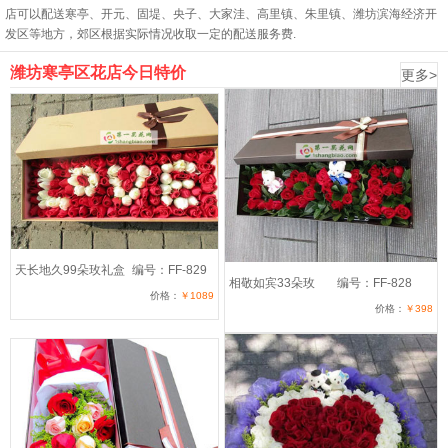
店可以配送寒亭、开元、固堤、央子、大家洼、高里镇、朱里镇、潍坊滨海经济开
发区等地方，郊区根据实际情况收取一定的配送服务费.
潍坊寒亭区花店今日特价
更多>
天长地久99朵玫礼盒
编号：FF-829
相敬如宾33朵玫
编号：FF-828
价格：
￥1089
价格：
￥398