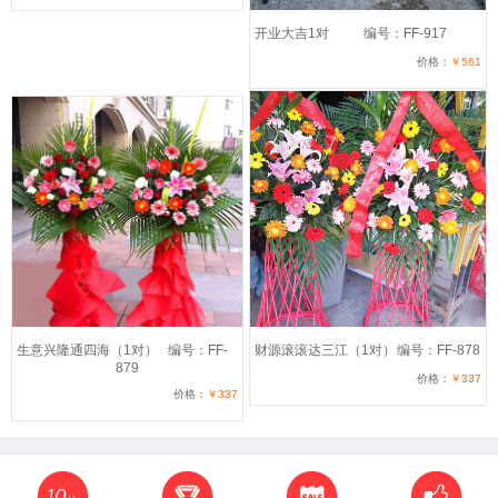
开业大吉1对
编号：FF-917
价格：
￥561
生意兴隆通四海（1对）
编号：FF-
财源滚滚达三江（1对）
编号：FF-878
879
价格：
￥337
价格：
￥337