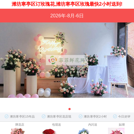
潍坊寒亭区订玫瑰花,潍坊寒亭区玫瑰最快2小时送到!
2026年-8月-6日
潍坊寒亭区15年品
潍坊寒亭区花店现
潍坊寒亭区2小时
今日好评
牌花店
包现送
内闪送
如潮