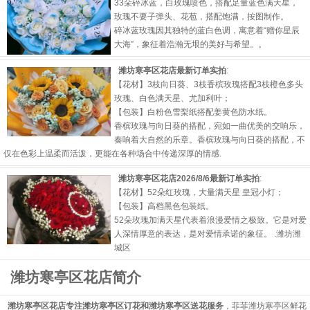
33朵碎冰蓝，白玫瑰喷色，搭配足量蓝色满天星，
玫瑰不要子弹头、花苞，搭配饱满，按图制作。
碎冰蓝玫瑰因其独特的蓝白色调，寓意着“赠你星辰
大海”，象征着浩瀚无垠的美好与希望。。
潍坊寒亭区花店最新订单实拍
:
【花材】3枝向日葵、3枝香槟玫瑰搭配3枝橙色多头
玫瑰、白色满天星、尤加利叶；
【包装】白粉色雪梨纸搭配姜黄色防水纸。
香槟玫瑰与向日葵的搭配，宛如一曲优美的交响乐，
奏响着大自然的乐章。香槟玫瑰与向日葵的搭配，不
仅在色彩上温柔而活泼，更能在各种场合中传递深厚的情感.
潍坊寒亭区花店2026/8/6最新订单实拍
:
【花材】52朵红玫瑰，大量满天星 皇冠小灯；
【包装】高档黑色包装纸。
52朵玫瑰加满天星代表着浪漫爱情之极致。它是对爱
人深情厚意的表达，是对爱情承诺的象征。 .
潍坊潍
城区
潍坊寒亭区花店简介
潍坊寒亭区花店专注潍坊寒亭区订花和潍坊寒亭区送花服务
，菲菲潍坊寒亭区鲜花