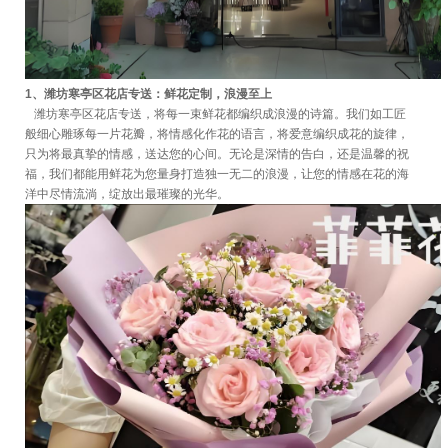
1、潍坊寒亭区花店专送：鲜花定制，浪漫至上
潍坊寒亭区花店专送，将每一束鲜花都编织成浪漫的诗篇。我们如工匠
般细心雕琢每一片花瓣，将情感化作花的语言，将爱意编织成花的旋律，
只为将最真挚的情感，送达您的心间。无论是深情的告白，还是温馨的祝
福，我们都能用鲜花为您量身打造独一无二的浪漫，让您的情感在花的海
洋中尽情流淌，绽放出最璀璨的光华。