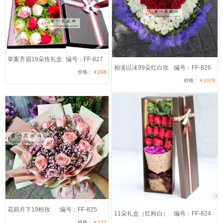
举案齐眉19朵玫礼盒
编号：FF-827
相濡以沫99朵红白玫
编号：FF-826
价格：
￥298
价格：
￥1078
花前月下19粉玫
编号：FF-825
11朵礼盒（红粉白）
编号：FF-824
价格：
￥237