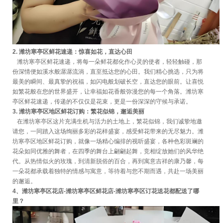
2. 潍坊寒亭区鲜花速递：惊喜如花，直达心田
潍坊寒亭区鲜花速递，将每一朵鲜花都化作心灵的使者，轻轻触碰，那
份深情便如溪水般潺潺流淌，直至抵达您的心田。我们精心挑选，只为将
最美的瞬间、最真挚的祝福，如闪电般划破长空，直达您的眼前。让喜悦
如繁花般在您的世界盛开，让幸福如花香般弥漫您的每一个角落。潍坊寒
亭区鲜花速递，传递的不仅仅是花束，更是一份深深的守候与承诺。
3. 潍坊寒亭区地区鲜花订购：繁花似锦，邂逅美丽
在潍坊寒亭区这片充满生机与活力的土地上，繁花似锦，我们诚挚地邀
请您，一同踏入这场绚丽多彩的花样盛宴，感受鲜花带来的无尽魅力。潍
坊寒亭区地区鲜花订购，就像一场精心编排的视听盛宴，各种色彩斑斓的
花朵如同优雅的舞者，在四季的舞台上翩翩起舞，竞相绽放她们的风华绝
代。从热情似火的玫瑰，到清新脱俗的百合，再到寓意吉祥的康乃馨，每
一朵花都承载着独特的情感与寓意，等待着与您不期而遇，共赴一场美丽
的邂逅。
4、潍坊寒亭区花店-潍坊寒亭区鲜花店-潍坊寒亭区订花送花都配送了哪
里？