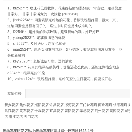
1、fd2527**: 玫瑰花已經收到、花束好新鮮包裝好靚非常喜歡、服務態度
非常好、 非常非常滿意的一次購物 [2026/8/6]
2、jinds2254**: 闺蜜表演送给她的花花，香槟玫瑰很好看，很大一束，
送给闺蜜也是很有面子的，送过来时间也是比较准时的
3、l2254f**: 超好看的香槟玫瑰，超级新鲜的哦，好评好评！
4、yabng2523**: 老婆很满意的鲜花
5、sil2527**: 及时送达，态度也挺好
6、man2524**: 送给女朋友的花花，她很喜欢，收到就拍照发朋友圈，花
是很新鲜的
7、keyi2528**: 老板诚信可靠、送的满意
8、fd252**: 花真的很漂亮很美呀，价格还这么优惠，还能送到指定地点
o234e**: 很漂亮的99朵
10、zaimai124**: 玫瑰很好看，送给闺蜜的生日花花，闺蜜很开心
友情链接
新乡花店
焦作花店
濮阳花店
许昌花店
漯河花店
三门峡花店
商丘花店
信阳花店
周
武汉花店
黄石花店
十堰花店
宜昌花店
襄阳花店
孝感花店
荆州花店
黄冈花店
咸宁
店
潜江花店
天门花店
潍坊寒亭区花店地址:潍坊寒亭区育才路中环西路1628-1号