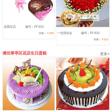
送我宝贝
编号：FF-631
一生陪你走
编号：FF-632
价格：
￥306
价格：
￥513
潍坊寒亭区花店生日蛋糕
更多>