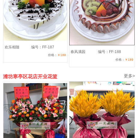
欢乐相随
编号：FF-187
春风满园
编号：FF-188
价格：
￥189
价格：
￥189
更多>
潍坊寒亭区花店开业花篮