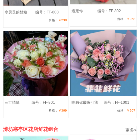
追定你
编号：FF-802
水灵灵的姑娘
编号：FF-803
价格：
￥968
价格：
￥238
三世情缘
编号：FF-801
唯独你最吸引我
编号：FF-1001
价格：
￥369
价格：
￥207
潍坊寒亭区花店鲜花组合
更多>