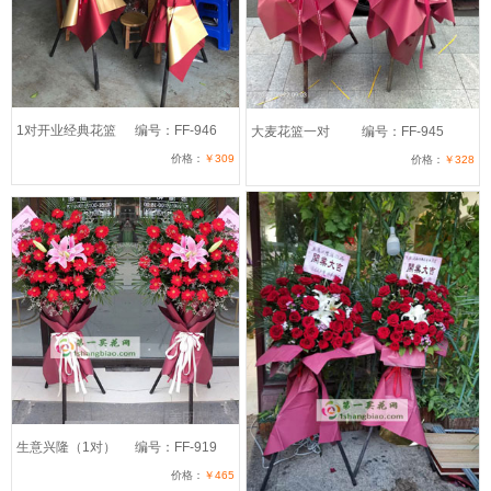
1对开业经典花篮
编号：FF-946
大麦花篮一对
编号：FF-945
价格：
￥309
价格：
￥328
生意兴隆（1对）
编号：FF-919
价格：
￥465