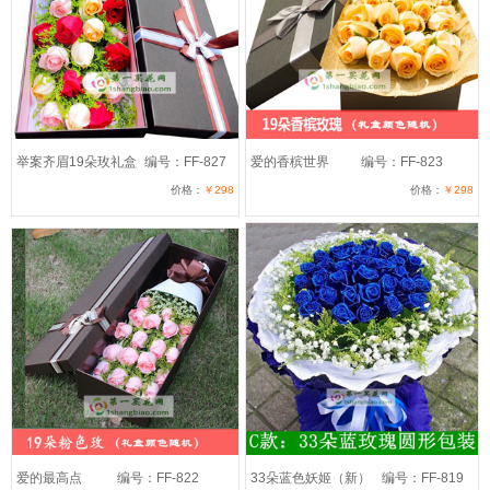
举案齐眉19朵玫礼盒
编号：FF-827
爱的香槟世界
编号：FF-823
价格：
￥298
价格：
￥298
爱的最高点
编号：FF-822
33朵蓝色妖姬（新）
编号：FF-819