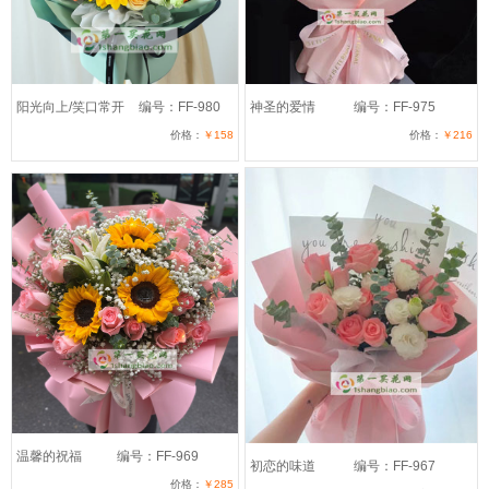
阳光向上/笑口常开
编号：FF-980
神圣的爱情
编号：FF-975
价格：
￥158
价格：
￥216
温馨的祝福
编号：FF-969
初恋的味道
编号：FF-967
价格：
￥285