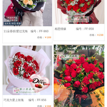
相思情缘
编号：FF-958
11朵香槟/爱过无悔
编号：FF-960
价格：
￥238
价格：
￥189
巧克力爱上玫瑰
编号：FF-956
价格：
￥288