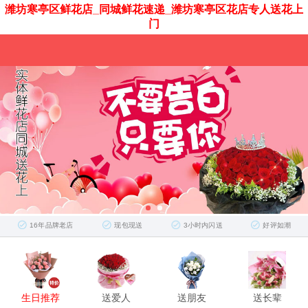
潍坊寒亭区鲜花店_同城鲜花速递_潍坊寒亭区花店专人送花上
门
16年品牌老店
现包现送
3小时内闪送
好评如潮
生日推荐
送爱人
送朋友
送长辈