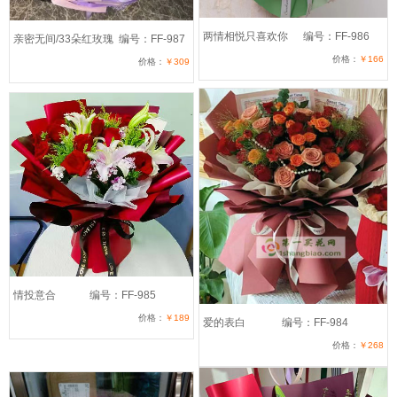
两情相悦只喜欢你
编号：FF-986
亲密无间/33朵红玫瑰
编号：FF-987
价格：
￥166
价格：
￥309
情投意合
编号：FF-985
价格：
￥189
爱的表白
编号：FF-984
价格：
￥268