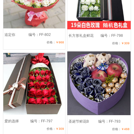
追定你
编号：FF-802
长方形礼盒鲜花
编号：FF-798
价格：
￥968
价格：
￥309
爱的选择
编号：FF-797
圣诞节鲜花B
编号：FF-793
价格：
￥309
价格：
￥468