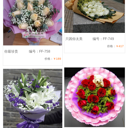
只因你太美
编号：FF-749
价格：
￥417
你最珍贵
编号：FF-758
价格：
￥189