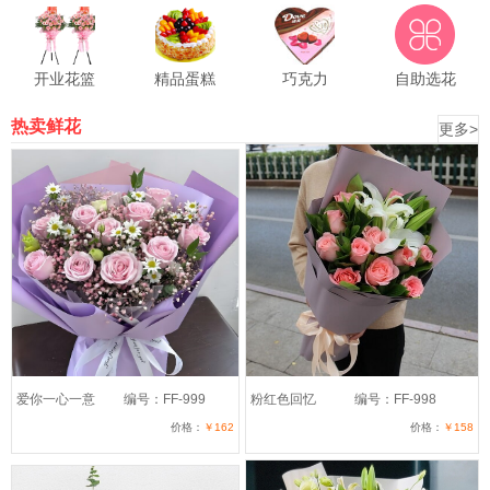
开业花篮
精品蛋糕
巧克力
自助选花
热卖鲜花
更多>
爱你一心一意
编号：FF-999
粉红色回忆
编号：FF-998
价格：
￥162
价格：
￥158