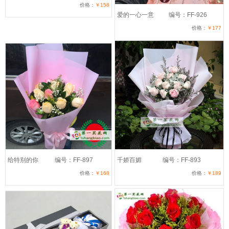
价格：
￥158
爱的一心一意
编号：FF-926
价格：
￥177
给特别的你
编号：FF-897
千娇百媚
编号：FF-893
价格：
￥168
价格：
￥189