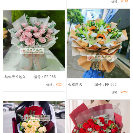
价格：
￥168
与你天长地久
编号：FF-966
金榜题名
编号：FF-962
价格：
￥224
价格：
￥258