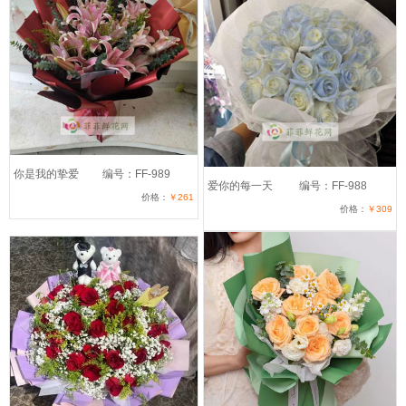
你是我的挚爱
编号：FF-989
爱你的每一天
编号：FF-988
价格：
￥261
价格：
￥309