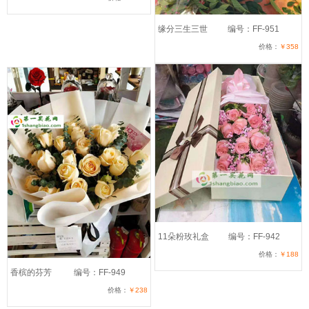
缘分三生三世
编号：FF-951
价格：
￥358
11朵粉玫礼盒
编号：FF-942
价格：
￥188
香槟的芬芳
编号：FF-949
价格：
￥238