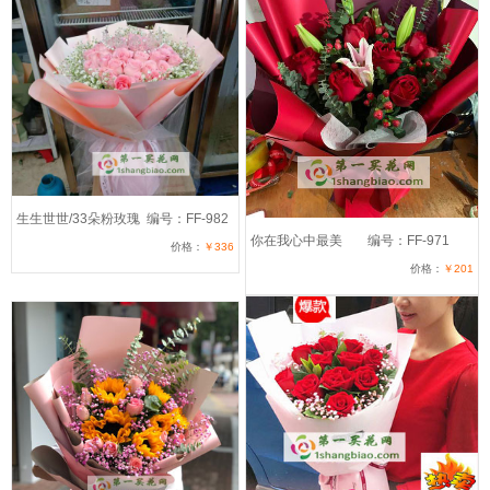
生生世世/33朵粉玫瑰
编号：FF-982
你在我心中最美
编号：FF-971
价格：
￥336
价格：
￥201