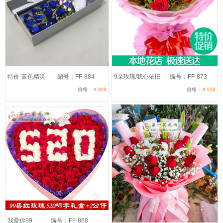
特价-蓝色精灵
编号：FF-884
9朵玫瑰/我心依旧
编号：FF-873
价格：
￥309
价格：
￥158
我爱你99
编号：FF-868