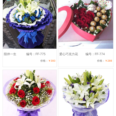
陪伴一生
编号：FF-775
爱心巧克力花
编号：FF-774
价格：
￥393
价格：
￥288