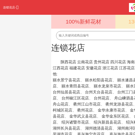
连锁花店-
100%新鲜花材
1
连锁花店
陕西花店
云南花店
贵州花店
四川花店
海南
江西花店
福建花店
安徽花店
浙江花店
江苏花店
他
:
丽水景宁县花店
、
丽水松阳县花店
、
丽水遂昌
店
、
丽水青田县花店
、
丽水龙泉市花店
、
丽水
台州仙居县花店
、
台州天台县花店
、
台州三门
店
、
台州椒江区花店
、
台州花店
、
舟山嵊泗县
舟山花店
、
衢州江山市花店
、
衢州龙游县花店
柯城区花店
、
衢州花店
、
金华永康市花店
、
金
县花店
、
金华武义县花店
、
金华金东区花店
、
店
、
绍兴诸暨市花店
、
绍兴新昌县花店
、
绍兴
湖州长兴县花店
、
湖州德清县花店
、
湖州南浔
平湖市花店
、
嘉兴海宁市花店
、
嘉兴海盐县花